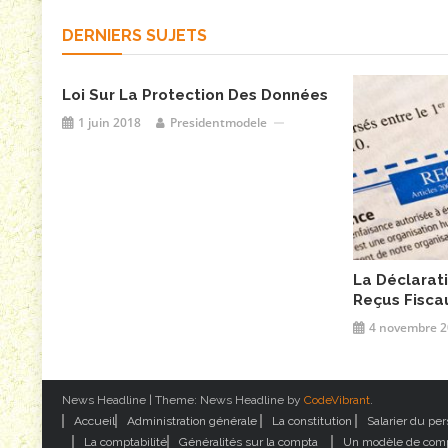
DERNIERS SUJETS
Loi Sur La Protection Des Données
1 juin 2018
Presidentmodele
La Déclarat
Reçus Fisca
4 novembre 2
News Headline
|
Theme: News Headline by
CodeVibrant
.
Accueil
Administration générale
La constitution
Salarier du pe
La comptabilité
Généralités sur la compta
Un modèle de comp