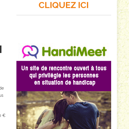
CLIQUEZ ICI
 de
us
0 €