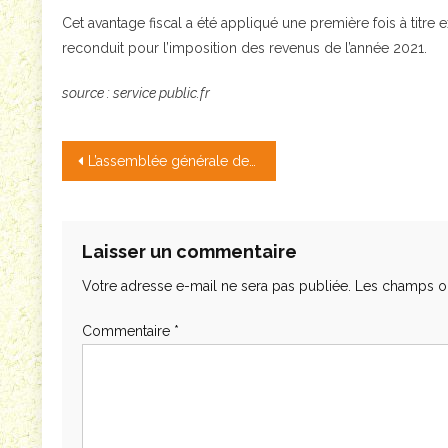
Cet avantage fiscal a été appliqué une première fois à titre
reconduit pour l’imposition des revenus de l’année 2021.
source : service public.fr
Navigation
L’assemblée générale de l’association en période de Covid
de
l’article
Laisser un commentaire
Votre adresse e-mail ne sera pas publiée.
Les champs ob
Commentaire
*