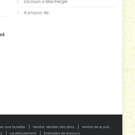
Discours à télécharger
A propos de…
nt
ser une buvette
Vendre, récolter des dons
vendre de la pub
fs
Le déroulement
Exemples de discours