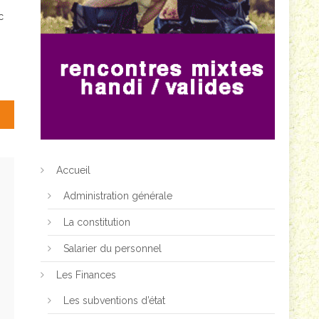
c
tive
Accueil
Administration générale
La constitution
Salarier du personnel
Les Finances
Les subventions d’état