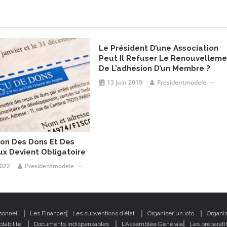
Le Président D’une Association
Peut Il Refuser Le Renouvelleme
De L’adhésion D’un Membre ?
13 juin 2019
Presidentmodele
ion Des Dons Et Des
ux Devient Obligatoire
022
Presidentmodele
rsonnel
Les Finances
Les subventions d’état
Organiser un loto
Organi
tabilité
Documents indispensables
L’Assemblée Générale
Les préparati