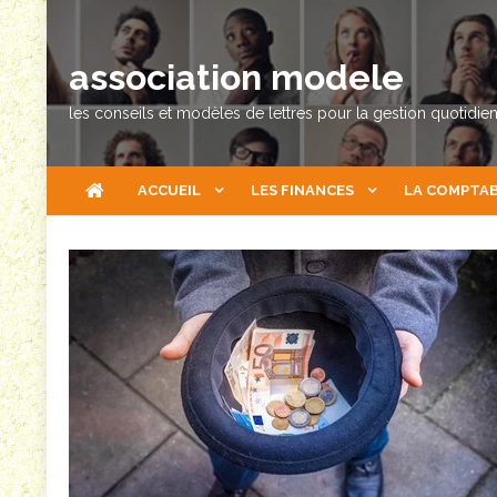
Skip
to
association modele
content
les conseils et modèles de lettres pour la gestion quotidie
ACCUEIL
LES FINANCES
LA COMPTAB