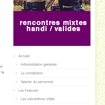
Accueil
Administration générale
le
 la
La constitution
Salarier du personnel
Les Finances
Les subventions d’état