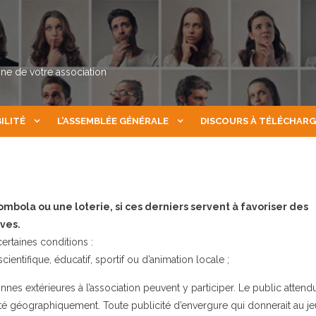
nne de votre association
ILITÉ
L’ASSEMBLÉE GÉNÉRALE
DISCOURS À TÉLÉCHAR
ombola ou une loterie, si ces derniers servent à favoriser des
ives.
certaines conditions :
cientifique, éducatif, sportif ou d’animation locale ;
nnes extérieures à l’association peuvent y participer. Le public attend
ité géographiquement. Toute publicité d’envergure qui donnerait au je