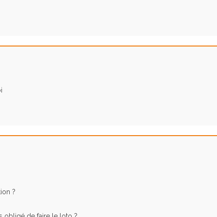
i
tion ?
bligé de faire le loto ?