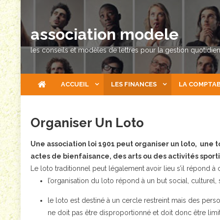
Skip
to
association modele
content
les conseils et modèles de lettres pour la gestion quotidie
ACCUEIL
LES FINANCES
LA COMPTAB
Organiser Un Loto
Une association loi 1901 peut organiser un loto, une t
actes de bienfaisance, des arts ou des activités sport
Le loto traditionnel peut légalement avoir lieu s’il répond à 
l’organisation du loto répond à un but social, culturel, s
le loto est destiné à un cercle restreint mais des perso
ne doit pas être disproportionné et doit donc être lim