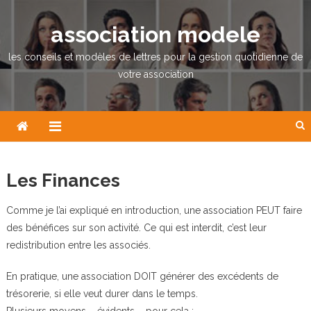
Skip
to
association modele
content
les conseils et modèles de lettres pour la gestion quotidienne de
votre association
Les Finances
Comme je l’ai expliqué en introduction, une association PEUT faire
des bénéfices sur son activité. Ce qui est interdit, c’est leur
redistribution entre les associés.
En pratique, une association DOIT générer des excédents de
trésorerie, si elle veut durer dans le temps.