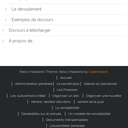
Le déroulement
Exemples de discours
Discours à télécharger
A propos de…
News Headline
|
Theme: News Headline by
CodeVibrant
.
Accueil
Administration générale
La constitution
Salarier du personnel
Les Finances
Les subventions d’état
Organiser un loto
Organiser une buvette
Vendre, récolter des dons
vendre de la pub
La comptabilité
Généralités sur la compta
Un modèle de comptabilité
Documents indispensables
L’Assemblée Générale