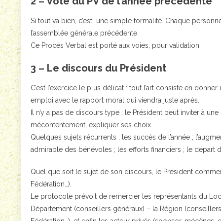
2 – Vote du PV de l’année précédente
Si tout va bien, c’est une simple formalité. Chaque perso
l’assemblée générale précédente.
Ce Procès Verbal est porté aux voies, pour validation.
3 – Le discours du Président
C’est l’exercice le plus délicat : tout l’art consiste en donne
emploi avec le rapport moral qui viendra juste après.
Il n’y a pas de discours type : le Président peut inviter à une
mécontentement, expliquer ses choix…
Quelques sujets récurrents : les succès de l’année ; l’augme
admirable des bénévoles ; les efforts financiers ; le départ 
Quel que soit le sujet de son discours, le Président commen
Fédération…).
Le protocole prévoit de remercier les représentants du Local, v
Département (conseillers généraux) – la Région (conseillers r