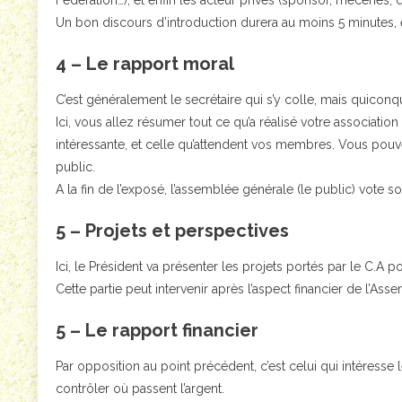
Fédération…), et enfin les acteur privés (sponsor, mécènes, 
Un bon discours d’introduction durera au moins 5 minutes, 
4 – Le rapport moral
C’est généralement le secrétaire qui s’y colle, mais quiconq
Ici, vous allez résumer tout ce qu’a réalisé votre association d
intéressante, et celle qu’attendent vos membres. Vous pouv
public.
A la fin de l’exposé, l’assemblée générale (le public) vote s
5 – Projets et perspectives
Ici, le Président va présenter les projets portés par le C.A po
Cette partie peut intervenir après l’aspect financier de l’Ass
5 – Le rapport financier
Par opposition au point précédent, c’est celui qui intéresse
contrôler où passent l’argent.