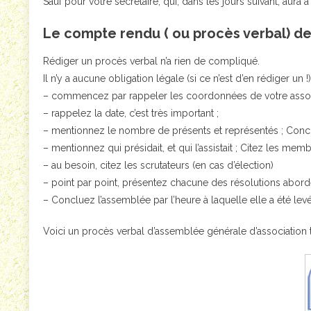
Sauf pour votre secrétaire, qui, dans les jours suivant, aura
Le compte rendu ( ou procès verbal) d
Rédiger un procès verbal n’a rien de compliqué.
Il n’y a aucune obligation légale (si ce n’est d’en rédiger un 
– commencez par rappeler les coordonnées de votre associ
– rappelez la date, c’est très important ;
– mentionnez le nombre de présents et représentés ; Conclue
– mentionnez qui présidait, et qui l’assistait ; Citez les me
– au besoin, citez les scrutateurs (en cas d’élection)
– point par point, présentez chacune des résolutions abordé
– Concluez l’assemblée par l’heure à laquelle elle a été le
Voici un procès verbal d’assemblée générale d’association 