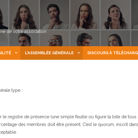
nne de votre association
ILITÉ
L’ASSEMBLÉE GÉNÉRALE
DISCOURS À TÉLÉCHAR
rale type :
e registre de présence (une simple feuille où figure la liste de tous 
rcentage des membres doit être présent. C’est le quorum, inscrit dan
ceptable.