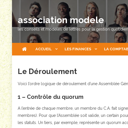
Skip
to
association modele
content
les conseils et modèles de lettres pour la gestion quotidie
ACCUEIL
LES FINANCES
LA COMPTAB
Le Déroulement
Voici l’ordre logique de déroulement d’une Assemblée Géné
1 – Contrôle du quorum
A l’entrée de chaque membre, un membre du C.A. fait signer l
membres). Pour que l’Assemblée soit valide, un certain pou
les statuts. Un tiers, par exemple, représente un quorum ac