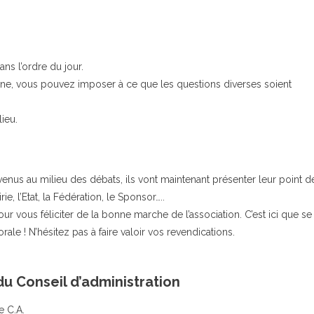
ns l’ordre du jour.
e, vous pouvez imposer à ce que les questions diverses soient
lieu.
venus au milieu des débats, ils vont maintenant présenter leur point d
e, l’Etat, la Fédération, le Sponsor…..
ur vous féliciter de la bonne marche de l’association. C’est ici que se
le ! N’hésitez pas à faire valoir vos revendications.
u Conseil d’administration
e C.A.