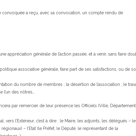
nne convoquée a reçu, avec sa convocation, un compte rendu de
r une appréciation générale de l’action passée, et à venir, sans faire do
 politique associative générale, faire part de ses satisfactions, ou de s
ntation du nombre de membres ; la désertion de l’association ; le trava
de l’un des nôtres…
cera par remercier de leur présence les Officiels (Ville, Département
ers l’Extérieur, c’est à dire : le Maire, les adjoints, les délégués – le
égionaux) – l’Etat (le Préfet, le Député, le représentant de la