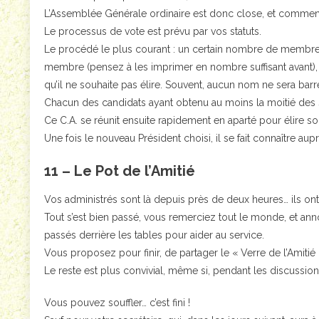
L’Assemblée Générale ordinaire est donc close, et commen
Le processus de vote est prévu par vos statuts.
Le procédé le plus courant : un certain nombre de membres 
membre (pensez à les imprimer en nombre suffisant avant), 
qu’il ne souhaite pas élire. Souvent, aucun nom ne sera barr
Chacun des candidats ayant obtenu au moins la moitié des s
Ce C.A. se réunit ensuite rapidement en aparté pour élire so
Une fois le nouveau Président choisi, il se fait connaître a
11 – Le Pot de l’Amitié
Vos administrés sont là depuis près de deux heures… ils ont 
Tout s’est bien passé, vous remerciez tout le monde, et an
passés derrière les tables pour aider au service.
Vous proposez pour finir, de partager le « Verre de l’Amitié 
Le reste est plus convivial, même si, pendant les discussio
Vous pouvez souffler… c’est fini !