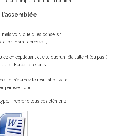
 à faire un compte rendu de la réunion.
e l’assemblée
!), mais voici quelques conseils :
ation, nom , adresse… ;
z en expliquant que le quorum était atteint (ou pas !) ;
mbres du Bureau présents
es, et résumez le résultat du vote.
vée…par exemple.
type. Il reprend tous ces éléments.