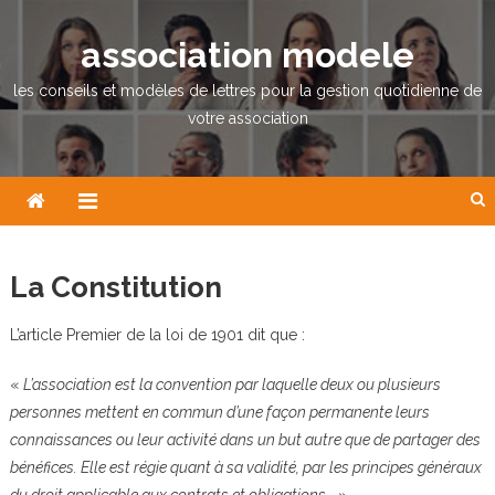
Skip
to
association modele
content
les conseils et modèles de lettres pour la gestion quotidienne de
votre association
La Constitution
L’article Premier de la loi de 1901 dit que :
«
L’association est la convention par laquelle deux ou plusieurs
personnes mettent en commun d’une façon permanente leurs
connaissances ou leur activité dans un but autre que de partager des
bénéfices. Elle est régie quant à sa validité, par les principes généraux