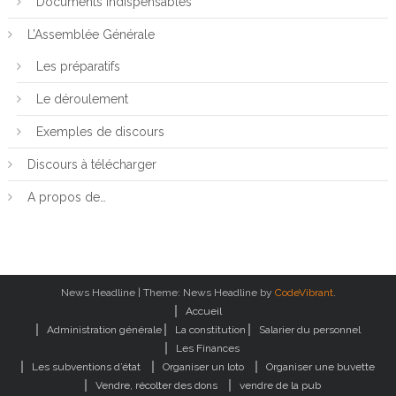
Documents indispensables
L’Assemblée Générale
Les préparatifs
Le déroulement
Exemples de discours
Discours à télécharger
A propos de…
News Headline
|
Theme: News Headline by
CodeVibrant
.
Accueil
Administration générale
La constitution
Salarier du personnel
Les Finances
Les subventions d’état
Organiser un loto
Organiser une buvette
Vendre, récolter des dons
vendre de la pub