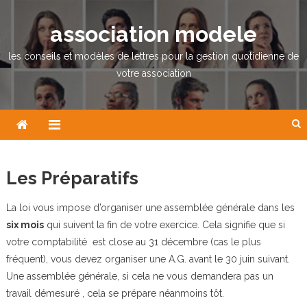
Skip
to
association modele
content
les conseils et modèles de lettres pour la gestion quotidienne de
votre association
Les Préparatifs
La loi vous impose d’organiser une assemblée générale dans les
six mois
qui suivent la fin de votre exercice. Cela signifie que si
votre comptabilité est close au 31 décembre (cas le plus
fréquent), vous devez organiser une A.G. avant le 30 juin suivant.
Une assemblée générale, si cela ne vous demandera pas un
travail démesuré , cela se prépare néanmoins tôt.